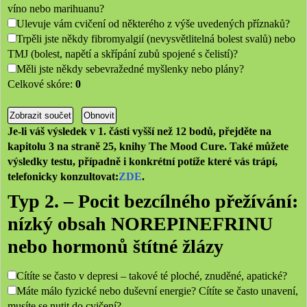
víno nebo marihuanu?
Ulevuje vám cvičení od některého z výše uvedených příznaků?
Trpěli jste někdy fibromyalgií (nevysvětlitelná bolest svalů) nebo
TMJ (bolest, napětí a skřípání zubů spojené s čelistí)?
Měli jste někdy sebevražedné myšlenky nebo plány?
Celkové skóre:
0
Je-li váš výsledek v 1. části vyšší než 12 bodů, přejděte na
kapitolu 3 na straně 25, knihy The Mood Cure. Také můžete
výsledky testu, případně i konkrétní potíže které vás trápí,
telefonicky konzultovat:
ZDE
.
Typ 2. – Pocit bezcílného přežívání:
nízký obsah NOREPINEFRINU
nebo hormonů štítné žlázy
Cítíte se často v depresi – takové té ploché, znuděné, apatické?
Máte málo fyzické nebo duševní energie? Cítíte se často unavení,
musíte se nutit do cvičení?