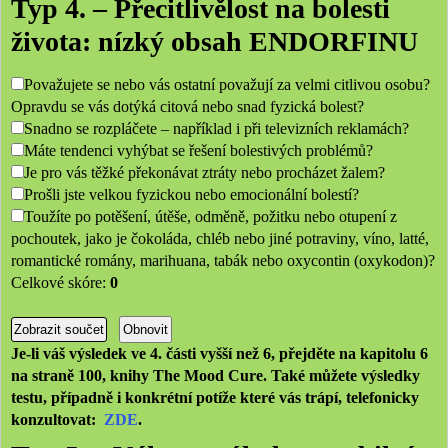
Typ 4. – Přecitlivělost na bolesti
života: nízký obsah ENDORFINU
Považujete se nebo vás ostatní považují za velmi citlivou osobu?
Opravdu se vás dotýká citová nebo snad fyzická bolest?
Snadno se rozpláčete – například i při televizních reklamách?
Máte tendenci vyhýbat se řešení bolestivých problémů?
Je pro vás těžké překonávat ztráty nebo procházet žalem?
Prošli jste velkou fyzickou nebo emocionální bolestí?
Toužíte po potěšení, útěše, odměně, požitku nebo otupení z
pochoutek, jako je čokoláda, chléb nebo jiné potraviny, víno, latté,
romantické romány, marihuana, tabák nebo oxycontin (oxykodon)?
Celkové skóre:
0
Je-li váš výsledek ve 4. části vyšší než 6, přejděte na kapitolu 6
na straně 100, knihy The Mood Cure. Také můžete výsledky
testu, případně i konkrétní potíže které vás trápí, telefonicky
konzultovat:
ZDE
.