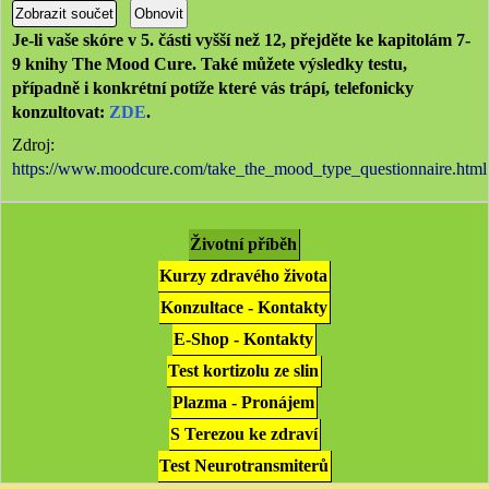
Je-li vaše skóre v 5. části vyšší než 12, přejděte ke kapitolám 7-
9 knihy The Mood Cure. Také můžete výsledky testu,
případně i konkrétní potíže které vás trápí, telefonicky
konzultovat:
ZDE
.
Zdroj:
https://www.moodcure.com/take_the_mood_type_questionnaire.html
Životní příběh
Kurzy zdravého života
Konzultace - Kontakty
E-Shop - Kontakty
Test kortizolu ze slin
Plazma - Pronájem
S Terezou ke zdraví
Test Neurotransmiterů