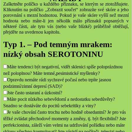
Zaškrtněte políčko u každého příznaku, se kterým se ztotožňujete.
Kliknutím na políčko
„Zobrazit součet“ zobrazíte své skóre a jeho
porovnání s mezní hodnotou. Pokud je vaše
skóre vyšší než mezní
hodnota nebo máte-li jen několik málo příznaků popsaných v
některé
části, ale tyto vás (nebo vaše blízké) průběžně obtěžují,
přejděte na uvedenou kapitolu.
Typ 1. – Pod temným mrakem:
nízký obsah SEROTONINU
Máte tendenci být negativní, vidět sklenici spíše poloprázdnou
než poloplnou? Máte temné,pesimistické myšlenky?
Opravdu nemáte rádi sychravé počasí nebo trpíte jasnou
podzimní/zimní depresí (SAD)?
Jste často ustaraní a úzkostní?
Máte pocit nízkého sebevědomí a nedostatku sebedůvěry?
Snadno se dostáváte do pocitů sebekritiky a viny?
Je vaše chování často trochu nebo hodně obsedantní? Je pro vás
těžké zvládat přechodové momenty a změny, tj. být flexibilní? Jste
perfekcionista, záleží vám velmi na udržování pořádku nebo máte
sklony všechno kontrolovat? Jste závislí na počítači, televizi nebo