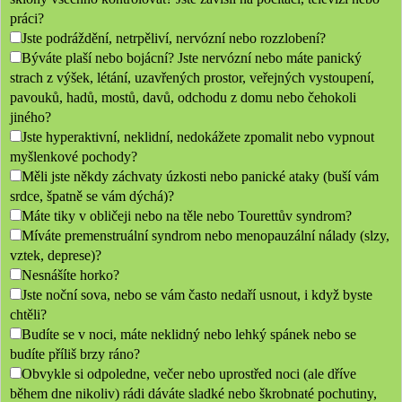
práci?
Jste podráždění, netrpěliví, nervózní nebo rozzlobení?
Býváte plaší nebo bojácní? Jste nervózní nebo máte panický
strach z výšek, létání, uzavřených prostor, veřejných vystoupení,
pavouků, hadů, mostů, davů, odchodu z domu nebo čehokoli
jiného?
Jste hyperaktivní, neklidní, nedokážete zpomalit nebo vypnout
myšlenkové pochody?
Měli jste někdy záchvaty úzkosti nebo panické ataky (buší vám
srdce, špatně se vám dýchá)?
Máte tiky v obličeji nebo na těle nebo Tourettův syndrom?
Míváte premenstruální syndrom nebo menopauzální nálady (slzy,
vztek, deprese)?
Nesnášíte horko?
Jste noční sova, nebo se vám často nedaří usnout, i když byste
chtěli?
Budíte se v noci, máte neklidný nebo lehký spánek nebo se
budíte příliš brzy ráno?
Obvykle si odpoledne, večer nebo uprostřed noci (ale dříve
během dne nikoliv) rádi dáváte sladké nebo škrobnaté pochutiny,