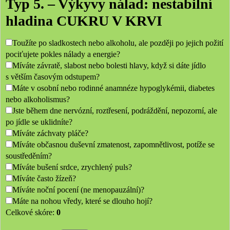
Typ 5. – Výkyvy nálad: nestabilní
hladina CUKRU V KRVI
Toužíte po sladkostech nebo alkoholu, ale později po jejich požití
pociťujete pokles nálady a energie?
Míváte závratě, slabost nebo bolesti hlavy, když si dáte jídlo
s větším časovým odstupem?
Máte v osobní nebo rodinné anamnéze hypoglykémii, diabetes
nebo alkoholismus?
Jste během dne nervózní, roztřesení, podráždění, nepozorní, ale
po jídle se uklidníte?
Míváte záchvaty pláče?
Míváte občasnou duševní zmatenost, zapomnětlivost, potíže se
soustředěním?
Míváte bušení srdce, zrychlený puls?
Míváte často žízeň?
Míváte noční pocení (ne menopauzální)?
Máte na nohou vředy, které se dlouho hojí?
Celkové skóre:
0