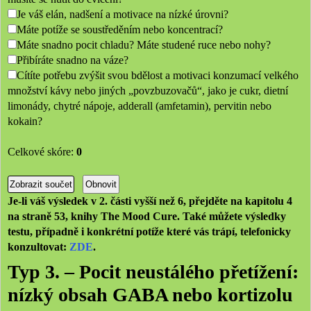
Je váš elán, nadšení a motivace na nízké úrovni?
Máte potíže se soustředěním nebo koncentrací?
Máte snadno pocit chladu? Máte studené ruce nebo nohy?
Přibíráte snadno na váze?
Cítíte potřebu zvýšit svou bdělost a motivaci konzumací velkého
množství kávy nebo jiných „povzbuzovačů“, jako je cukr, dietní
limonády, chytré nápoje, adderall (amfetamin), pervitin nebo
kokain?
Celkové skóre:
0
Je-li váš výsledek v 2. části vyšší než 6, přejděte na kapitolu 4
na straně 53, knihy The Mood Cure. Také můžete výsledky
testu, případně i konkrétní potíže které vás trápí, telefonicky
konzultovat:
ZDE
.
Typ 3. – Pocit neustálého přetížení:
nízký obsah GABA nebo kortizolu