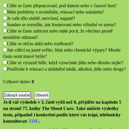
Cítíte se často přepracovaní, pod tlakem nebo v časové tísni?
Máte problémy s uvolněním, relaxací nebo usínáním?
Je vaše tělo ztuhlé, nervózní, napjaté?
Snadno se rozrušíte, jste frustrovaní nebo výbušní ve stresu?
Cítíte se často zahlceni nebo máte pocit, že všechno prostě
nemůžete stihnout?
Cítíte se občas slabí nebo roztřesení?
Jste citliví na jasné světlo, hluk nebo chemické výpary? Musíte
často nosit tmavé brýle?
Cítíte se výrazně hůře, když vynecháte jídlo nebo dlouho nejíte?
Používáte k relaxaci a uklidnění tabák, alkohol, jídlo nebo drogy?
Celkové skóre:
0
Je-li váš výsledek v 3. části vyšší než 8, přejděte na kapitolu 5
na straně 77, knihy The Mood Cure. Také můžete výsledky
testu, případně i konkrétní potíže které vás trápí, telefonicky
konzultovat:
ZDE
.