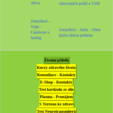
střeva
zdravotních potíží a TSM
Zamyšlení –
Vojta –
Zamyšlení – Jarda – Diety
Carnivore a
jiným úhlem pohledu
fasting
Životní příběh
Kurzy zdravého života
Konzultace - Kontakty
E-Shop - Kontakty
Test kortizolu ze slin
Plazma - Pronájem
S Terezou ke zdraví
Test Neurotransmiterů