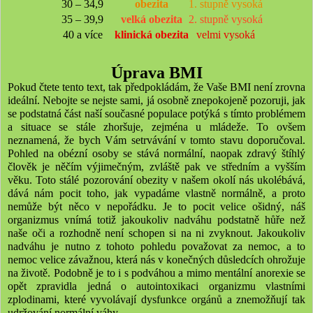
30 – 34,9
obezita
1. stupně vysoká
35 – 39,9
velká obezita
2. stupně vysoká
40 a více
klinická obezita
velmi vysoká
Úprava BMI
Pokud čtete tento text, tak předpokládám, že Vaše BMI není zrovna
ideální. Nebojte se nejste sami, já osobně znepokojeně pozoruji, jak
se podstatná část naší současné populace potýká s tímto problémem
a situace se stále zhoršuje, zejména u mládeže. To ovšem
neznamená, že bych Vám setrvávání v tomto stavu doporučoval.
Pohled na obézní osoby se stává normální, naopak zdravý štíhlý
člověk je něčím výjimečným, zvláště pak ve středním a vyšším
věku. Toto stálé pozorování obezity v našem okolí nás ukolébává,
dává nám pocit toho, jak vypadáme vlastně normálně, a proto
nemůže být něco v nepořádku. Je to pocit velice ošidný, náš
organizmus vnímá totiž jakoukoliv nadváhu podstatně hůře než
naše oči a rozhodně není schopen si na ni zvyknout. Jakoukoliv
nadváhu je nutno z tohoto pohledu považovat za nemoc, a to
nemoc velice závažnou, která nás v konečných důsledcích ohrožuje
na životě. Podobně je to i s podváhou a mimo mentální anorexie se
opět zpravidla jedná o autointoxikaci organizmu vlastními
zplodinami, které vyvolávají dysfunkce orgánů a znemožňují tak
udržování normální váhy.