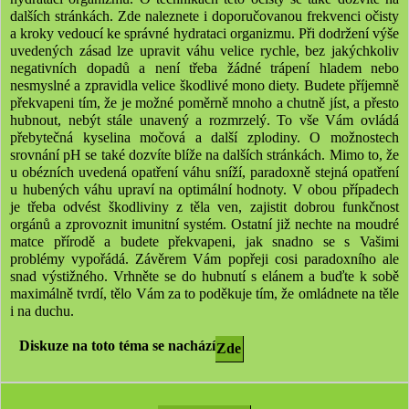
dalších stránkách. Zde naleznete i doporučovanou frekvenci očisty
a kroky vedoucí ke správné hydrataci organizmu. Při dodržení výše
uvedených zásad lze upravit váhu velice rychle, bez jakýchkoliv
negativních dopadů a není třeba žádné trápení hladem nebo
nesmyslné a zpravidla velice škodlivé mono diety. Budete příjemně
překvapeni tím, že je možné poměrně mnoho a chutně jíst, a přesto
hubnout, nebýt stále unavený a rozmrzelý. To vše Vám ovládá
přebytečná kyselina močová a další zplodiny. O možnostech
srovnání pH se také dozvíte blíže na dalších stránkách. Mimo to, že
u obézních uvedená opatření váhu sníží, paradoxně stejná opatření
u hubených váhu upraví na optimální hodnoty. V obou případech
je třeba odvést škodliviny z těla ven, zajistit dobrou funkčnost
orgánů a zprovoznit imunitní systém. Ostatní již nechte na moudré
matce přírodě a budete překvapeni, jak snadno se s Vašimi
problémy vypořádá. Závěrem Vám popřeji cosi paradoxního ale
snad výstižného. Vrhněte se do hubnutí s elánem a buďte k sobě
maximálně tvrdí, tělo Vám za to poděkuje tím, že omládnete na těle
i na duchu.
Diskuze na toto téma se nachází
Zde