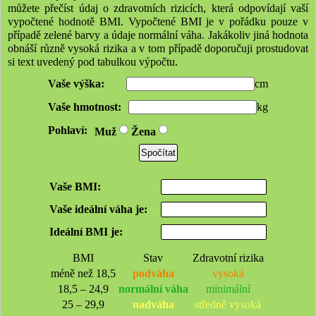
můžete přečíst údaj o zdravotních rizicích, která odpovídají vaší
vypočtené hodnotě BMI. Vypočtené BMI je v pořádku pouze v
případě zelené barvy a údaje normální váha. Jakákoliv jiná hodnota
obnáší různě vysoká rizika a v tom případě doporučuji prostudovat
si text uvedený pod tabulkou výpočtu.
Vaše výška:
cm
Vaše hmotnost:
kg
Pohlaví:
Muž
Žena
Spočítat
Vaše BMI:
Vaše ideální váha je:
Ideální BMI je:
BMI
Stav
Zdravotní rizika
méně než 18,5
podváha
vysoká
18,5 – 24,9
normální váha
minimální
25 – 29,9
nadváha
středně vysoká