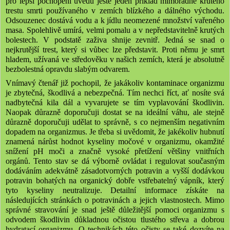
pro lepší pochopení uvedu ještě jeden příklad mimořádně krutého
trestu smrti používaného v zemích blízkého a dálného východu.
Odsouzenec dostává vodu a k jídlu neomezené množství vařeného
masa. Spolehlivě umírá, velmi pomalu a v nepředstavitelně krutých
bolestech. V podstatě zaživa shnije zevnitř. Jedná se snad o
nejkrutější trest, který si vůbec lze představit. Proti němu je smrt
hladem, užívaná ve středověku v našich zemích, která je absolutně
bezbolestná opravdu slabým odvarem.
Vnímavý čtenář již pochopil, že jakákoliv kontaminace organizmu
je zbytečná, škodlivá a nebezpečná. Tím nechci říct, ať nosíte svá
nadbytečná kila dál a vyvarujete se tím vyplavování škodlivin.
Naopak důrazně doporučuji dostat se na ideální váhu, ale stejně
důrazně doporučuji udělat to správně, s co nejmenším negativním
dopadem na organizmus. Je třeba si uvědomit, že jakékoliv hubnutí
znamená nárůst hodnot kyseliny močové v organizmu, okamžité
snížení pH moči a značně vysoké přetížení většiny vnitřních
orgánů. Tento stav se dá výborně ovládat i regulovat současným
dodáváním adekvátně zásadotvorných potravin a vyšší dodávkou
potravin bohatých na organický dobře vstřebatelný vápník, který
tyto kyseliny neutralizuje. Detailní informace získáte na
následujících stránkách o potravinách a jejich vlastnostech. Mimo
správné stravování je snad ještě důležitější pomoci organizmu s
odvodem škodlivin důkladnou očistou tlustého střeva a dobrou
hydratací organizmu. O technikách této očisty se také dozvíte na