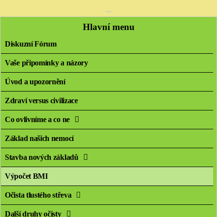
Hlavní menu
Diskuzní Fórum
Vaše připomínky a názory
Úvod a upozornění
Zdraví versus civilizace
Co ovlivníme a co ne
Základ našich nemocí
Stavba nových základů
Výpočet BMI
Očista tlustého střeva
Další druhy očisty