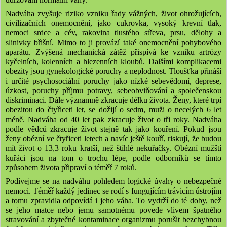
Nadváha zvyšuje riziko vzniku řady vážných, život ohrožujících,
civilizačních onemocnění, jako cukrovka, vysoký krevní tlak,
nemoci srdce a cév, rakovina tlustého střeva, prsu, dělohy a
slinivky břišní. Mimo to ji provází také onemocnění pohybového
aparátu. Zvýšená mechanická zátěž přispívá ke vzniku artrózy
kyčelních, kolenních a hlezenních kloubů. Dalšími komplikacemi
obezity jsou gynekologické poruchy a neplodnost. Tloušťka přináší
i určité psychosociální poruchy jako nízké sebevědomí, deprese,
úzkost, poruchy příjmu potravy, sebeobviňování a společenskou
diskriminaci. Dále významně zkracuje délku života. Ženy, které trpí
obezitou do čtyřiceti let, se dožijí o sedm, muži o necelých 6 let
méně. Nadváha od 40 let pak zkracuje život o tři roky. Nadváha
podle vědců zkracuje život stejně tak jako kouření. Pokud jsou
ženy obézní ve čtyřiceti letech a navíc ještě kouří, riskují, že budou
mít život o 13,3 roku kratší, než štíhlé nekuřačky. Obézní mužští
kuřáci jsou na tom o trochu lépe, podle odborníků se tímto
způsobem života připraví o téměř 7 roků.
Podívejme se na nadváhu pohledem logické úvahy o nebezpečné
nemoci. Téměř každý jedinec se rodí s fungujícím trávicím ústrojím
a tomu zpravidla odpovídá i jeho váha. To vydrží do té doby, než
se jeho matce nebo jemu samotnému povede vlivem špatného
stravování a zbytečné kontaminace organizmu porušit bezchybnou