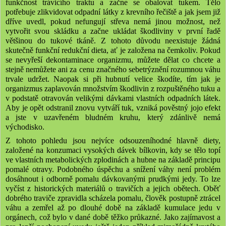
funkčnost trávicího traktu a začne se obalovat tukem. Tělo
potřebuje zlikvidovat odpadní látky z krevního řečiště a jak jsem již
dříve uvedl, pokud nefungují střeva nemá jinou možnost, než
vytvořit svou skládku a začne ukládat škodliviny v první řadě
většinou do tukové tkáně. Z tohoto důvodu neexistuje žádná
skutečně funkční redukční dieta, ať je založena na čemkoliv. Pokud
se nevyřeší dekontaminace organizmu, můžete dělat co chcete a
stejně nemůžete ani za cenu značného sebetrýznění rozumnou váhu
trvale udržet. Naopak si při hubnutí velice škodíte, tím jak je
organizmus zaplavován množstvím škodlivin z rozpuštěného tuku a
v podstatě otravován velikými dávkami vlastních odpadních látek.
Aby je opět odstranil znovu vytváří tuk, vzniká pověstný jojo efekt
a jste v uzavřeném bludném kruhu, který zdánlivě nemá
východisko.
Z tohoto pohledu jsou nejvíce odsouzeníhodné hlavně diety,
založené na konzumaci vysokých dávek bílkovin, kdy se tělo topí
ve vlastních metabolických zplodinách a hubne na základě principu
pomalé otravy. Podobného úspěchu a snížení váhy není problém
dosáhnout i odborně pomalu dávkovanými prudkými jedy. To lze
vyčíst z historických materiálů o travičích a jejich obětech. Oběť
dobrého traviče zpravidla scházela pomalu, člověk postupně ztrácel
váhu a zemřel až po dlouhé době na základě kumulace jedu v
orgánech, což bylo v dané době těžko průkazné. Jako zajímavost a