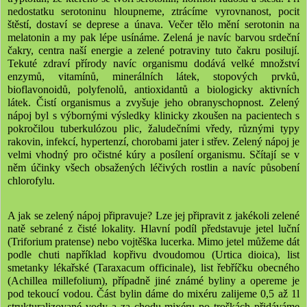
nedostatku serotoninu hloupneme, ztrácíme vyrovnanost, pocit
štěstí, dostaví se deprese a únava. Večer tělo mění serotonin na
melatonin a my pak lépe usínáme. Zelená je navíc barvou srdeční
čakry, centra naší energie a zelené potraviny tuto čakru posilují.
Tekuté zdraví přírody navíc organismu dodává velké množství
enzymů, vitamínů, minerálních látek, stopových prvků,
bioflavonoidů, polyfenolů, antioxidantů a biologicky aktivních
látek. Čistí organismus a zvyšuje jeho obranyschopnost. Zelený
nápoj byl s výbornými výsledky klinicky zkoušen na pacientech s
pokročilou tuberkulózou plic, žaludečními vředy, různými typy
rakovin, infekcí, hypertenzí, chorobami jater i střev. Zelený nápoj je
velmi vhodný pro očistné kúry a posílení organismu. Sčítají se v
něm účinky všech obsažených léčivých rostlin a navíc působení
chlorofylu.
A jak se zelený nápoj připravuje? Lze jej připravit z jakékoli zelené
natě sebrané z čisté lokality. Hlavní podíl představuje jetel luční
(Triforium pratense) nebo vojtěška lucerka. Mimo jetel můžeme dát
podle chuti například kopřivu dvoudomou (Urtica dioica), list
smetanky lékařské (Taraxacum officinale), list řebříčku obecného
(Achillea millefolium), případně jiné známé byliny a opereme je
pod tekoucí vodou. Část bylin dáme do mixéru zalijeme 0,5 až 1l
strukturalizované vody a za chodu mixéru po troškách přidáváme