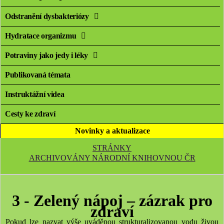
Odstranění dysbakteriózy
Hydratace organizmu
Potraviny jako jedy i léky
Publikovaná témata
Instruktážní videa
Cesty ke zdraví
Novinky a aktualizace
STRÁNKY
ARCHIVOVÁNY NÁRODNÍ KNIHOVNOU ČR
3 - Zelený nápoj – zázrak pro
zdraví
Pokud lze nazvat výše uváděnou strukturalizovanou vodu živou