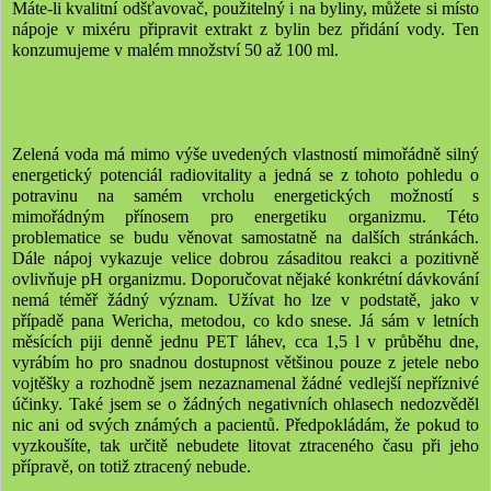
Máte-li kvalitní odšťavovač, použitelný i na byliny, můžete si místo
nápoje v mixéru připravit extrakt z bylin bez přidání vody. Ten
konzumujeme v malém množství 50 až 100 ml.
Zelená voda má mimo výše uvedených vlastností mimořádně silný
energetický potenciál radiovitality a jedná se z tohoto pohledu o
potravinu na samém vrcholu energetických možností s
mimořádným přínosem pro energetiku organizmu. Této
problematice se budu věnovat samostatně na dalších stránkách.
Dále nápoj vykazuje velice dobrou zásaditou reakci a pozitivně
ovlivňuje pH organizmu. Doporučovat nějaké konkrétní dávkování
nemá téměř žádný význam. Užívat ho lze v podstatě, jako v
případě pana Wericha, metodou, co kdo snese. Já sám v letních
měsících piji denně jednu PET láhev, cca 1,5 l v průběhu dne,
vyrábím ho pro snadnou dostupnost většinou pouze z jetele nebo
vojtěšky a rozhodně jsem nezaznamenal žádné vedlejší nepříznivé
účinky. Také jsem se o žádných negativních ohlasech nedozvěděl
nic ani od svých známých a pacientů. Předpokládám, že pokud to
vyzkoušíte, tak určitě nebudete litovat ztraceného času při jeho
přípravě, on totiž ztracený nebude.