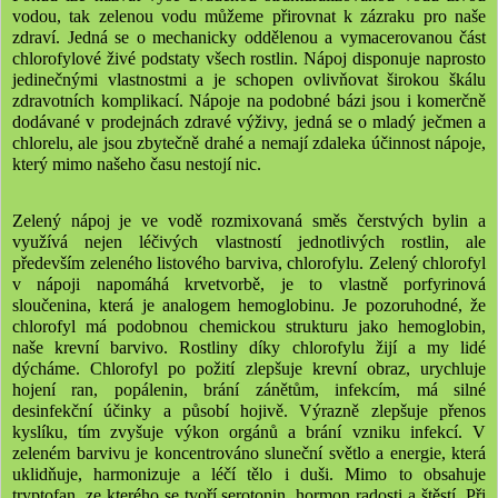
vodou, tak zelenou vodu můžeme přirovnat k zázraku pro naše
zdraví. Jedná se o mechanicky oddělenou a vymacerovanou část
chlorofylové živé podstaty všech rostlin. Nápoj disponuje naprosto
jedinečnými vlastnostmi a je schopen ovlivňovat širokou škálu
zdravotních komplikací. Nápoje na podobné bázi jsou i komerčně
dodávané v prodejnách zdravé výživy, jedná se o mladý ječmen a
chlorelu, ale jsou zbytečně drahé a nemají zdaleka účinnost nápoje,
který mimo našeho času nestojí nic.
Zelený nápoj je ve vodě rozmixovaná směs čerstvých bylin a
využívá nejen léčivých vlastností jednotlivých rostlin, ale
především zeleného listového barviva, chlorofylu. Zelený chlorofyl
v nápoji napomáhá krvetvorbě, je to vlastně porfyrinová
sloučenina, která je analogem hemoglobinu. Je pozoruhodné, že
chlorofyl má podobnou chemickou strukturu jako hemoglobin,
naše krevní barvivo. Rostliny díky chlorofylu žijí a my lidé
dýcháme. Chlorofyl po požití zlepšuje krevní obraz, urychluje
hojení ran, popálenin, brání zánětům, infekcím, má silné
desinfekční účinky a působí hojivě. Výrazně zlepšuje přenos
kyslíku, tím zvyšuje výkon orgánů a brání vzniku infekcí. V
zeleném barvivu je koncentrováno sluneční světlo a energie, která
uklidňuje, harmonizuje a léčí tělo i duši. Mimo to obsahuje
tryptofan, ze kterého se tvoří serotonin, hormon radosti a štěstí. Při