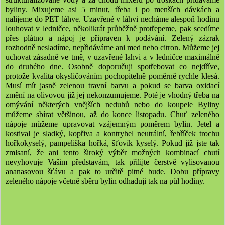
byliny. Mixujeme asi 5 minut, třeba i po menších dávkách a
nalijeme do PET láhve. Uzavřené v láhvi necháme alespoň hodinu
louhovat v ledničce, několikrát průběžně protřepeme, pak scedíme
přes plátno a nápoj je připraven k podávání. Zelený zázrak
rozhodně nesladíme, nepřidáváme ani med nebo citron. Můžeme jej
uchovat zásadně ve tmě, v uzavřené lahvi a v ledničce maximálně
do druhého dne. Osobně doporučuji spotřebovat co nejdříve,
protože kvalita okysličováním pochopitelně poměrně rychle klesá.
Musí mít jasně zelenou travní barvu a pokud se barva oxidací
změní na olivovou již jej nekonzumujeme. Poté je vhodný třeba na
omývání některých vnějších neduhů nebo do koupele Byliny
můžeme sbírat většinou, až do konce listopadu. Chuť zeleného
nápoje můžeme upravovat vzájemným poměrem bylin. Jetel a
kostival je sladký, kopřiva a kontryhel neutrální, řebříček trochu
hořkokyselý, pampeliška hořká, šťovík kyselý. Pokud již jste tak
zmlsaní, že ani tento široký výběr možných kombinací chutí
nevyhovuje Vašim představám, tak přilijte čerstvě vylisovanou
ananasovou šťávu a pak to určitě pitné bude. Dobu přípravy
zeleného nápoje včetně sběru bylin odhaduji tak na půl hodiny.